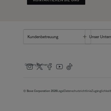
Toggle
Kundenbetreuung
Unser Unte
|
Germany
German
© Bose Corporation 2026
Legal
Datenschutzrichtlinie
Zugänglichkeit