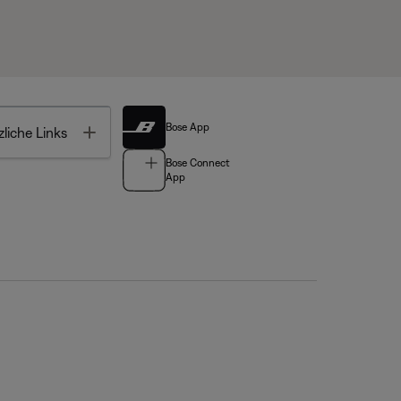
Bose App
Toggle
liche Links
Bose Connect
App