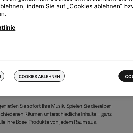
ablehnen, indem Sie auf „Cookies ablehnen“ bz
chen Sie Ihre kabellosen Bose-Ohrhörer ein und erhalten Sie bis 
en.
 die neuesten QuietComfort Ultra-Ohrhörer
tlinie
N
COOKIES ABLEHNEN
CO
enießen Sie sofort Ihre Musik. Spielen Sie dieselben
rschiedenen Räumen unterschiedliche Inhalte – ganz
alle Ihre Bose-Produkte von jedem Raum aus.