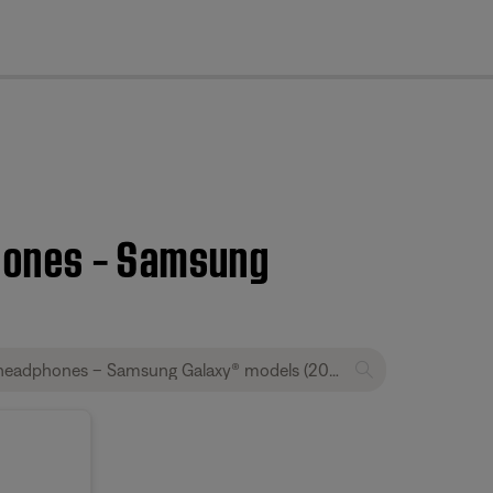
cl
hones – Samsung