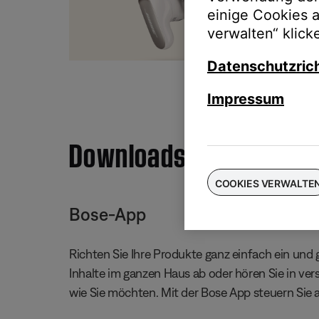
einige Cookies 
Taus
verwalten“ klick
für
Datenschutzrich
Impressum
Downloads
COOKIES VERWALTE
Bose-App
Richten Sie Ihre Produkte ganz einfach ein und g
Inhalte im ganzen Haus ab oder hören Sie in ve
wie Sie möchten. Mit der Bose App steuern Sie 