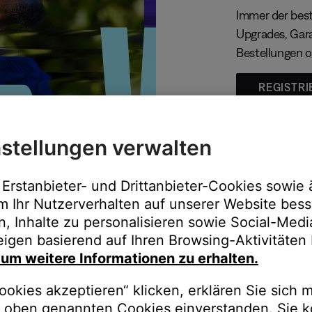
Immer der best
Upgrades, Gara
Bestellungen o
REGISTRI
stellungen verwalten
Erstanbieter- und Drittanbieter-Cookies sowie 
m Ihr Nutzerverhalten auf unserer Website bess
n, Inhalte zu personalisieren sowie Social-Med
igen basierend auf Ihren Browsing-Aktivitäten 
, um weitere Informationen zu erhalten.
auschen Sie gegen besseren K
okies akzeptieren“ klicken, erklären Sie sich m
oben genannten Cookies einverstanden. Sie k