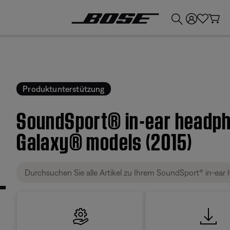
💶
Erhalten Sie bis zu €300 Guthaben, indem Sie Ihr Bose-Produkt eintauschen!
Produktunterstützung
SoundSport® in-ear headp
Galaxy® models (2015)