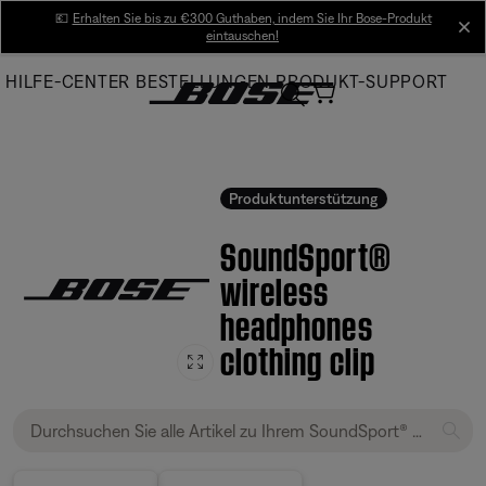
Skip
💶
Erhalten Sie bis zu €300 Guthaben, indem Sie Ihr Bose-Produkt
cl
eintauschen!
to
Main
HILFE-CENTER
BESTELLUNGEN
PRODUKT-SUPPORT
Produktunterstützung
SoundSport®
wireless
headphones
clothing clip