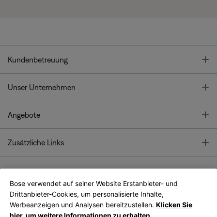
T
Kundenbetreuung
T
Unser Unternehmen
T
Angebote
T
Zusätzliche Links
Bose verwendet auf seiner Website Erstanbieter- und
Bose Connect
Bose App
App
Drittanbieter-Cookies, um personalisierte Inhalte,
Werbeanzeigen und Analysen bereitzustellen.
Klicken Sie
hier, um weitere Informationen zu erhalten.