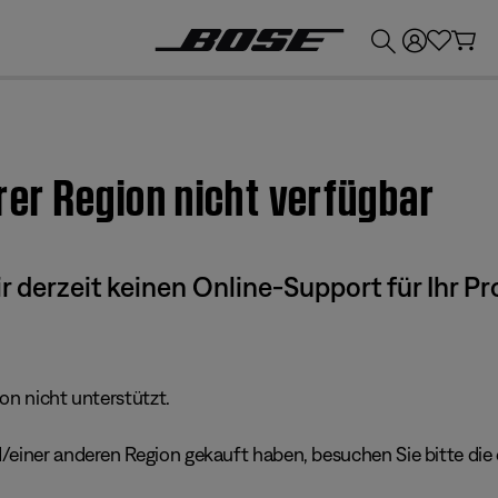
💶
Erhalten Sie bis zu €300 Guthaben, indem Sie Ihr Bose-Produkt eintauschen!
hrer Region nicht verfügbar
derzeit keinen Online-Support für Ihr Pr
ion nicht unterstützt.
einer anderen Region gekauft haben, besuchen Sie bitte die e