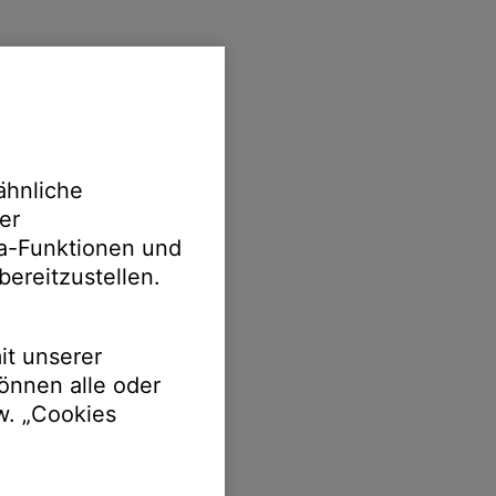
ähnliche
er
ia-Funktionen und
bereitzustellen.
it unserer
önnen alle oder
w. „Cookies