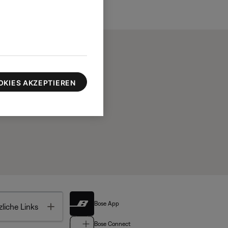
OKIES AKZEPTIEREN
Bose App
Toggle
liche Links
Bose Connect