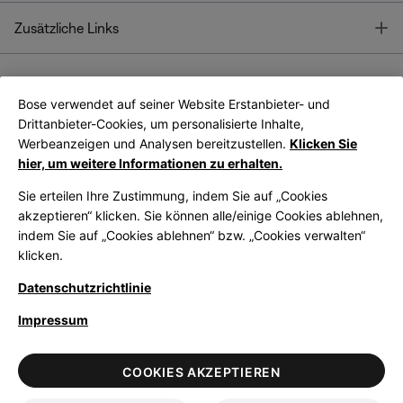
T
Zusätzliche Links
Bose verwendet auf seiner Website Erstanbieter- und
Bose Connect
Bose App
App
Drittanbieter-Cookies, um personalisierte Inhalte,
Werbeanzeigen und Analysen bereitzustellen.
Klicken Sie
hier, um weitere Informationen zu erhalten.
Sie erteilen Ihre Zustimmung, indem Sie auf „Cookies
akzeptieren“ klicken. Sie können alle/einige Cookies ablehnen,
indem Sie auf „Cookies ablehnen“ bzw. „Cookies verwalten“
|
Germany
German
klicken.
Datenschutzrichtlinie
Impressum
© Bose Corporation 2026
Legal
Datenschutzrichtlinie
Zugänglichkeit
Hinweis zu Cookies
COOKIES AKZEPTIEREN
Verkaufsbedingungen
Nutzungsbedingungen