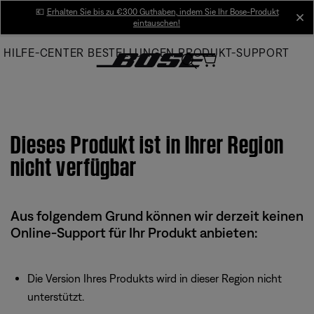
Skip
💶
Erhalten Sie bis zu €300 Guthaben, indem Sie Ihr Bose-Produkt
cl
eintauschen!
to
Main
HILFE-CENTER
BESTELLUNGEN
PRODUKT-SUPPORT
Dieses Produkt ist in Ihrer Region
nicht verfügbar
Aus folgendem Grund können wir derzeit keinen
Online-Support für Ihr Produkt anbieten:
Die Version Ihres Produkts wird in dieser Region nicht
unterstützt.