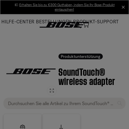
Skip
💶
Erhalten Sie bis zu €300 Guthaben, indem Sie Ihr Bose-Produkt
cl
eintauschen!
to
Main
HILFE-CENTER
BESTELLUNGEN
PRODUKT-SUPPORT
Produktunterstützung
SoundTouch®
wireless adapter