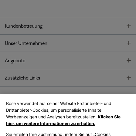
T
Kundenbetreuung
T
Unser Unternehmen
T
Angebote
T
Zusätzliche Links
Bose verwendet auf seiner Website Erstanbieter- und
Bose Connect
Bose App
App
Drittanbieter-Cookies, um personalisierte Inhalte,
Werbeanzeigen und Analysen bereitzustellen.
Klicken Sie
hier, um weitere Informationen zu erhalten.
Sie erteilen Ihre Zustimmung, indem Sie auf „Cookies