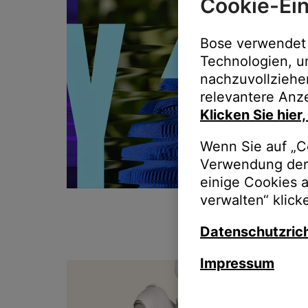
Cookie-Ein
Bose verwendet 
Technologien, u
nachzuvollziehe
relevantere Anze
Klicken Sie hier
Wenn Sie auf „Co
Verwendung der 
einige Cookies 
verwalten“ klick
Datenschutzrich
Impressum
T