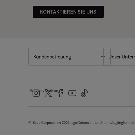
KONTAKTIEREN SIE UNS
Toggle
Kundenbetreuung
Unser Unte
|
Germany
German
© Bose Corporation 2026
Legal
Datenschutzrichtlinie
Zugänglichkeit