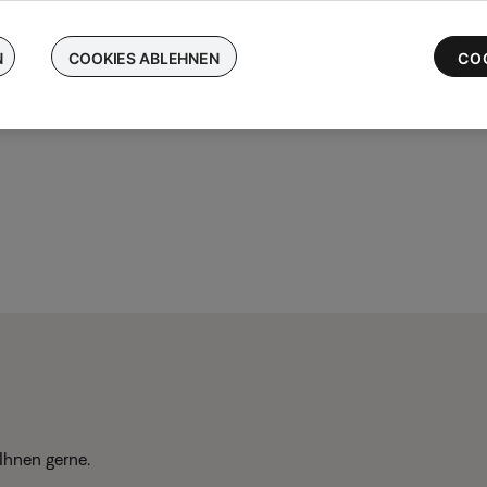
chen Sie Ihre kabellosen Bose-Ohrhörer ein und erhalten Sie bis 
 die neuesten QuietComfort Ultra-Ohrhörer
N
COOKIES ABLEHNEN
CO
Ihnen gerne.