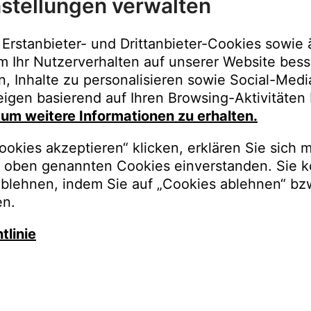
stellungen verwalten
Immer der best
Upgrades, Gara
Erstanbieter- und Drittanbieter-Cookies sowie 
Bestellungen o
m Ihr Nutzerverhalten auf unserer Website bess
n, Inhalte zu personalisieren sowie Social-Med
REGISTRI
igen basierend auf Ihren Browsing-Aktivitäten 
, um weitere Informationen zu erhalten.
okies akzeptieren“ klicken, erklären Sie sich m
oben genannten Cookies einverstanden. Sie k
ablehnen, indem Sie auf „Cookies ablehnen“ bz
en.
tlinie
auschen Sie gegen besseren K