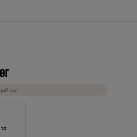
cl
er
und