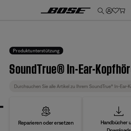
💶
Erhalten Sie bis zu €300 Guthaben, indem Sie Ihr Bose-Produkt eintauschen!
Produktunterstützung
SoundTrue® In-Ear-Kopfhör
Handbücher 
Reparieren oder ersetzen
Downloads