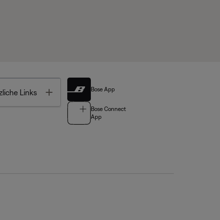
Bose App
Toggle
liche Links
Bose Connect
App