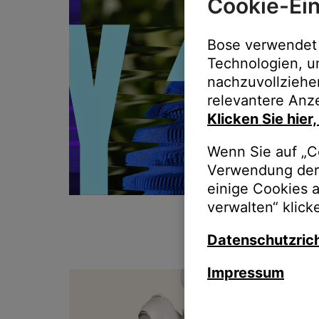
Cookie-Ein
Bose verwendet 
Technologien, u
nachzuvollziehe
relevantere Anze
Klicken Sie hier
Wenn Sie auf „Co
Verwendung der 
einige Cookies 
verwalten“ klick
Datenschutzrich
Impressum
T