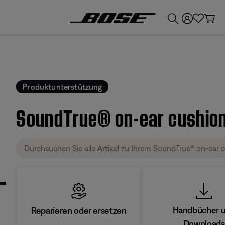
💶
Erhalten Sie bis zu €300 Guthaben, indem Sie Ihr Bose-Produkt eintauschen!
Produktunterstützung
SoundTrue® on-ear cushion
Handbücher 
Reparieren oder ersetzen
Downloads