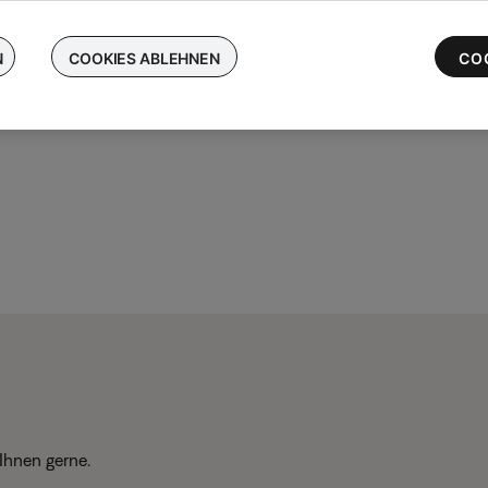
chen Sie Ihre kabellosen Bose-Ohrhörer ein und erhalten Sie bis 
 die neuesten QuietComfort Ultra-Ohrhörer
N
COOKIES ABLEHNEN
CO
Ihnen gerne.