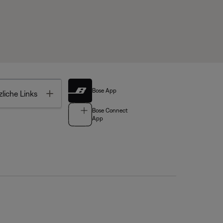
Bose App
Toggle
liche Links
Bose Connect
App