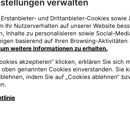
stellungen verwalten
Immer der best
Upgrades, Gara
Erstanbieter- und Drittanbieter-Cookies sowie 
Bestellungen o
m Ihr Nutzerverhalten auf unserer Website bess
n, Inhalte zu personalisieren sowie Social-Med
REGISTRI
igen basierend auf Ihren Browsing-Aktivitäten 
, um weitere Informationen zu erhalten.
okies akzeptieren“ klicken, erklären Sie sich m
oben genannten Cookies einverstanden. Sie k
ablehnen, indem Sie auf „Cookies ablehnen“ bz
en.
tlinie
auschen Sie gegen besseren K