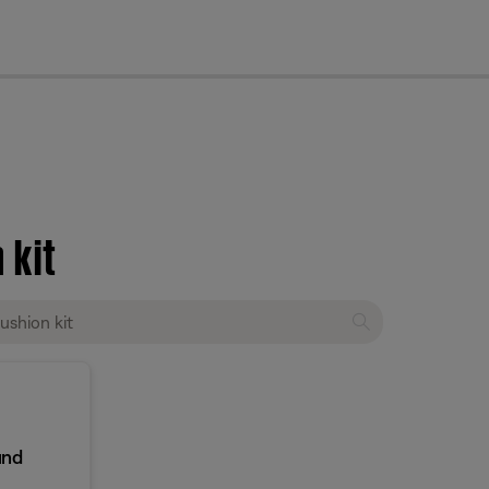
cl
 kit
und