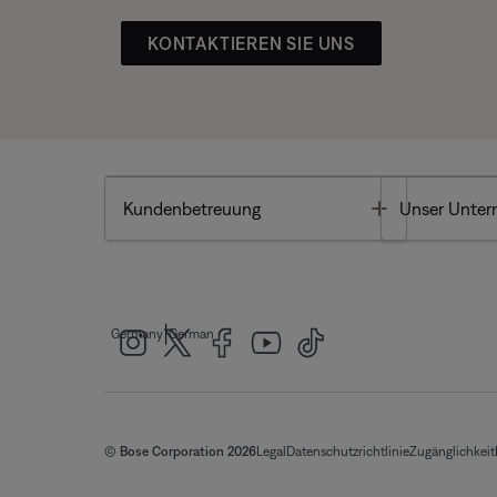
KONTAKTIEREN SIE UNS
Toggle
Kundenbetreuung
Unser Unte
|
Germany
German
© Bose Corporation 2026
Legal
Datenschutzrichtlinie
Zugänglichkeit