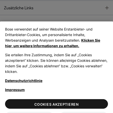
T
Zusätzliche Links
Bose verwendet auf seiner Website Erstanbieter- und
Bose Connect
Bose App
App
Drittanbieter-Cookies, um personalisierte Inhalte,
Werbeanzeigen und Analysen bereitzustellen.
Klicken Sie
hier, um weitere Informationen zu erhalten.
Sie erteilen Ihre Zustimmung, indem Sie auf „Cookies
akzeptieren“ klicken. Sie können alle/einige Cookies ablehnen,
indem Sie auf „Cookies ablehnen“ bzw. „Cookies verwalten“
|
Germany
German
klicken.
Datenschutzrichtlinie
Impressum
© Bose Corporation 2026
Legal
Datenschutzrichtlinie
Zugänglichkeit
Hinweis zu Cookies
COOKIES AKZEPTIEREN
Verkaufsbedingungen
Nutzungsbedingungen