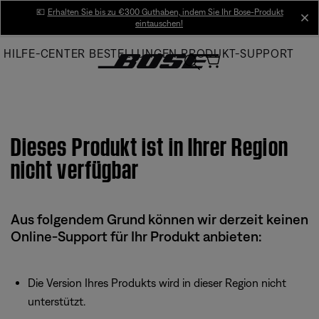
Skip
💶
Erhalten Sie bis zu €300 Guthaben, indem Sie Ihr Bose-Produkt
cl
eintauschen!
to
Main
HILFE-CENTER
BESTELLUNGEN
PRODUKT-SUPPORT
Dieses Produkt ist in Ihrer Region
nicht verfügbar
Aus folgendem Grund können wir derzeit keinen
Online-Support für Ihr Produkt anbieten:
Die Version Ihres Produkts wird in dieser Region nicht
unterstützt.