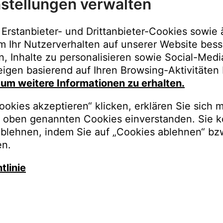
stellungen verwalten
Immer der best
Upgrades, Gara
Erstanbieter- und Drittanbieter-Cookies sowie 
Bestellungen o
m Ihr Nutzerverhalten auf unserer Website bess
n, Inhalte zu personalisieren sowie Social-Med
REGISTRI
igen basierend auf Ihren Browsing-Aktivitäten 
, um weitere Informationen zu erhalten.
okies akzeptieren“ klicken, erklären Sie sich m
oben genannten Cookies einverstanden. Sie k
ablehnen, indem Sie auf „Cookies ablehnen“ bz
en.
tlinie
auschen Sie gegen besseren K