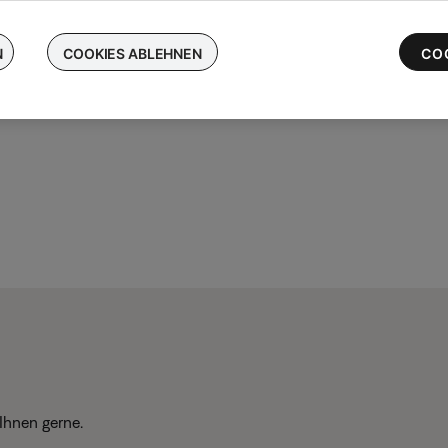
chen Sie Ihre kabellosen Bose-Ohrhörer ein und erhalten Sie bis 
 die neuesten QuietComfort Ultra-Ohrhörer
N
COOKIES ABLEHNEN
CO
Ihnen gerne.