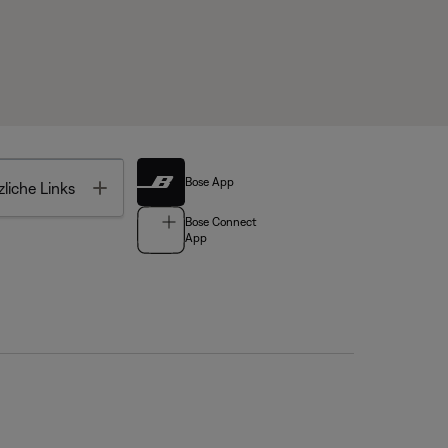
Bose App
Toggle
liche Links
Bose Connect
App