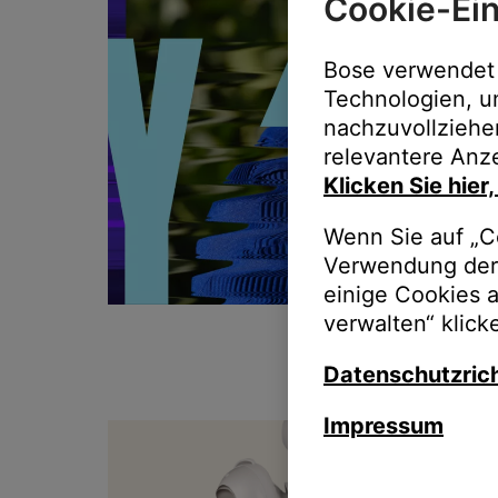
Cookie-Ein
Bose verwendet 
Technologien, u
nachzuvollziehe
relevantere Anze
Klicken Sie hier
Wenn Sie auf „Co
Verwendung der 
einige Cookies 
verwalten“ klick
Datenschutzrich
Impressum
T