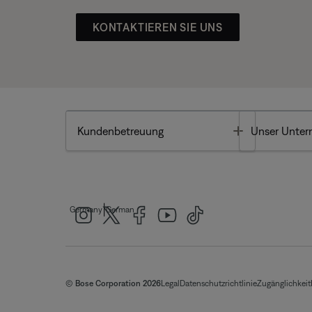
KONTAKTIEREN SIE UNS
Toggle
Kundenbetreuung
Unser Unte
|
Germany
German
© Bose Corporation 2026
Legal
Datenschutzrichtlinie
Zugänglichkeit