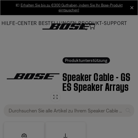
Skip
💶
Erhalten Sie bis zu €300 Guthaben, indem Sie Ihr Bose-Produkt
cl
eintauschen!
to
Main
HILFE-CENTER
BESTELLUNGEN
PRODUKT-SUPPORT
Produktunterstützung
Speaker Cable - GS
ES Speaker Arrays