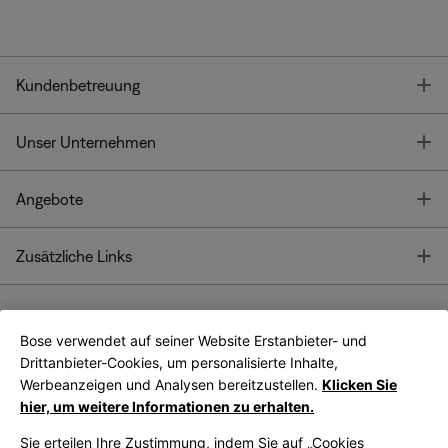
T
Kundenbetreuung
T
Unser Unternehmen
T
Angebote
T
Zusätzliche Links
Bose verwendet auf seiner Website Erstanbieter- und
Bose Connect
Bose App
App
Drittanbieter-Cookies, um personalisierte Inhalte,
Werbeanzeigen und Analysen bereitzustellen.
Klicken Sie
hier, um weitere Informationen zu erhalten.
Sie erteilen Ihre Zustimmung, indem Sie auf „Cookies