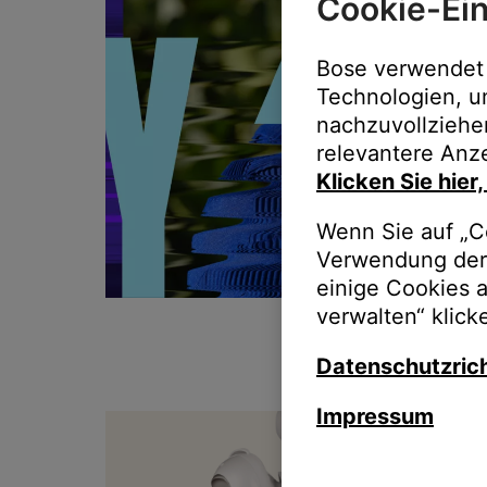
Cookie-Ein
Bose verwendet 
Technologien, u
nachzuvollziehe
relevantere Anze
Klicken Sie hier
Wenn Sie auf „Co
Verwendung der 
einige Cookies 
verwalten“ klick
Datenschutzrich
Impressum
T