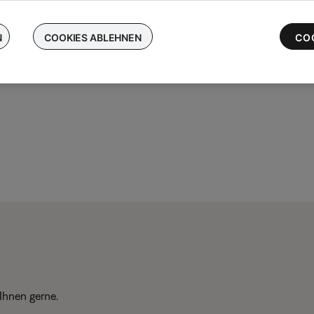
chen Sie Ihre kabellosen Bose-Ohrhörer ein und erhalten Sie bis 
 die neuesten QuietComfort Ultra-Ohrhörer
N
COOKIES ABLEHNEN
CO
Ihnen gerne.