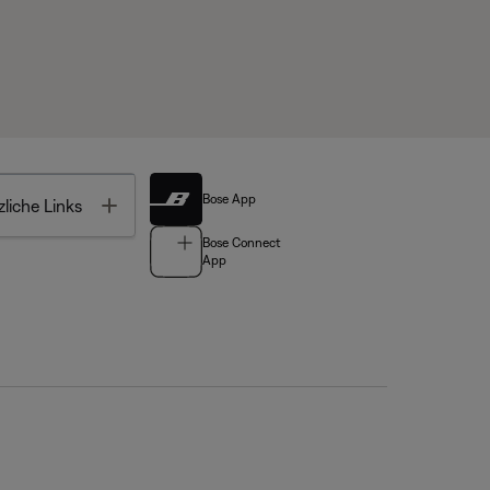
Bose App
Toggle
liche Links
Bose Connect
App