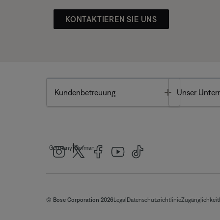
KONTAKTIEREN SIE UNS
Toggle
Kundenbetreuung
Unser Unte
|
Germany
German
© Bose Corporation 2026
Legal
Datenschutzrichtlinie
Zugänglichkeit