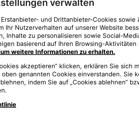
stellungen verwalten
Immer der best
Upgrades, Gara
Erstanbieter- und Drittanbieter-Cookies sowie 
Bestellungen o
m Ihr Nutzerverhalten auf unserer Website bess
n, Inhalte zu personalisieren sowie Social-Med
REGISTRI
igen basierend auf Ihren Browsing-Aktivitäten 
, um weitere Informationen zu erhalten.
okies akzeptieren“ klicken, erklären Sie sich m
oben genannten Cookies einverstanden. Sie k
ablehnen, indem Sie auf „Cookies ablehnen“ bz
en.
tlinie
auschen Sie gegen besseren K