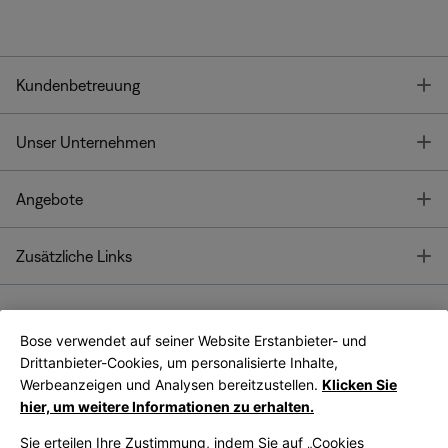
T
Kundenbetreuung
T
Unser Unternehmen
T
Angebote
T
Zusätzliche Links
Bose verwendet auf seiner Website Erstanbieter- und
Bose Connect
Bose App
App
Drittanbieter-Cookies, um personalisierte Inhalte,
Werbeanzeigen und Analysen bereitzustellen.
Klicken Sie
hier, um weitere Informationen zu erhalten.
Sie erteilen Ihre Zustimmung, indem Sie auf „Cookies