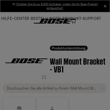
Skip
💶
Erhalten Sie bis zu €300 Guthaben, indem Sie Ihr Bose-Produkt
cl
eintauschen!
to
Main
HILFE-CENTER
BESTELLUNGEN
PRODUKT-SUPPORT
Produktunterstützung
Wall Mount Bracket
- VB1