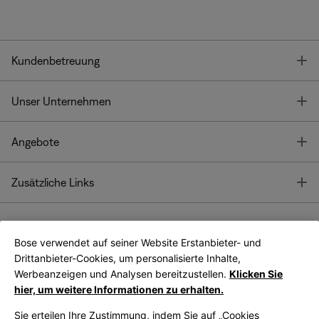
T
Kundenbetreuung
T
Unser Unternehmen
T
Angebote
T
Zusätzliche Links
Bose verwendet auf seiner Website Erstanbieter- und
Bose Connect
Bose App
App
Drittanbieter-Cookies, um personalisierte Inhalte,
Werbeanzeigen und Analysen bereitzustellen.
Klicken Sie
hier, um weitere Informationen zu erhalten.
Sie erteilen Ihre Zustimmung, indem Sie auf „Cookies