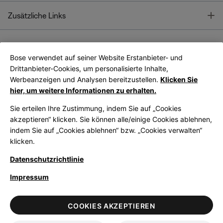
T
Zusätzliche Links
Bose verwendet auf seiner Website Erstanbieter- und
Bose Connect
Bose App
App
Drittanbieter-Cookies, um personalisierte Inhalte,
Werbeanzeigen und Analysen bereitzustellen.
Klicken Sie
hier, um weitere Informationen zu erhalten.
Sie erteilen Ihre Zustimmung, indem Sie auf „Cookies
akzeptieren“ klicken. Sie können alle/einige Cookies ablehnen,
indem Sie auf „Cookies ablehnen“ bzw. „Cookies verwalten“
|
Germany
German
klicken.
Datenschutzrichtlinie
Impressum
© Bose Corporation 2026
Legal
Datenschutzrichtlinie
Zugänglichkeit
Hinweis zu Cookies
COOKIES AKZEPTIEREN
Verkaufsbedingungen
Nutzungsbedingungen