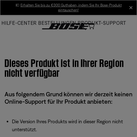
Skip
💶
Erhalten Sie bis zu €300 Guthaben, indem Sie Ihr Bose-Produkt
cl
eintauschen!
to
Main
HILFE-CENTER
BESTELLUNGEN
PRODUKT-SUPPORT
Dieses Produkt ist in Ihrer Region
nicht verfügbar
Aus folgendem Grund können wir derzeit keinen
Online-Support für Ihr Produkt anbieten:
Die Version Ihres Produkts wird in dieser Region nicht
unterstützt.