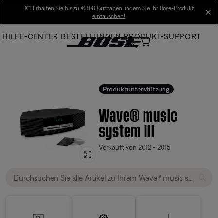
Skip
💶
Erhalten Sie bis zu €300 Guthaben, indem Sie Ihr Bose-Produkt
cl
eintauschen!
to
Main
HILFE-CENTER
BESTELLUNGEN
PRODUKT-SUPPORT
Produktunterstützung
Wave® music
system III
Verkauft von 2012 - 2015