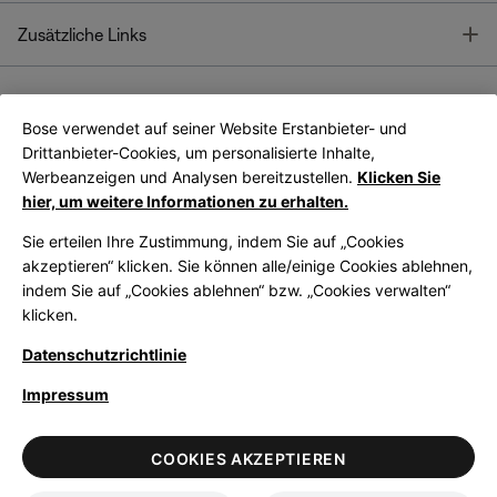
T
Zusätzliche Links
Bose verwendet auf seiner Website Erstanbieter- und
Bose Connect
Bose App
App
Drittanbieter-Cookies, um personalisierte Inhalte,
Werbeanzeigen und Analysen bereitzustellen.
Klicken Sie
hier, um weitere Informationen zu erhalten.
Sie erteilen Ihre Zustimmung, indem Sie auf „Cookies
akzeptieren“ klicken. Sie können alle/einige Cookies ablehnen,
indem Sie auf „Cookies ablehnen“ bzw. „Cookies verwalten“
|
Germany
German
klicken.
Datenschutzrichtlinie
Impressum
© Bose Corporation 2026
Legal
Datenschutzrichtlinie
Zugänglichkeit
Hinweis zu Cookies
COOKIES AKZEPTIEREN
Verkaufsbedingungen
Nutzungsbedingungen