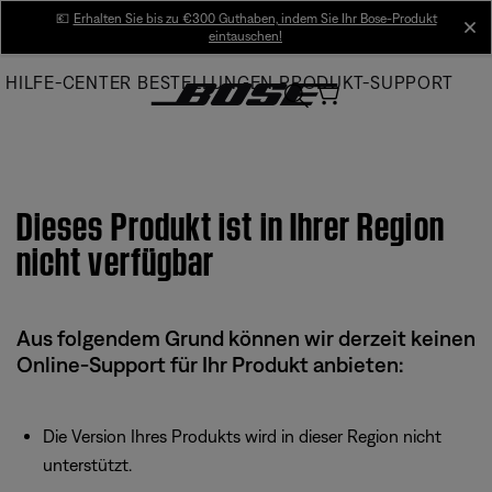
Skip
💶
Erhalten Sie bis zu €300 Guthaben, indem Sie Ihr Bose-Produkt
cl
eintauschen!
to
Main
HILFE-CENTER
BESTELLUNGEN
PRODUKT-SUPPORT
Dieses Produkt ist in Ihrer Region
nicht verfügbar
Aus folgendem Grund können wir derzeit keinen
Online-Support für Ihr Produkt anbieten:
Die Version Ihres Produkts wird in dieser Region nicht
unterstützt.