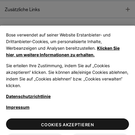
T
Zusätzliche Links
Bose verwendet auf seiner Website Erstanbieter- und
Bose Connect
Bose App
App
Drittanbieter-Cookies, um personalisierte Inhalte,
Werbeanzeigen und Analysen bereitzustellen.
Klicken Sie
hier, um weitere Informationen zu erhalten.
Sie erteilen Ihre Zustimmung, indem Sie auf „Cookies
akzeptieren“ klicken. Sie können alle/einige Cookies ablehnen,
indem Sie auf „Cookies ablehnen“ bzw. „Cookies verwalten“
|
Germany
German
klicken.
Datenschutzrichtlinie
Impressum
© Bose Corporation 2026
Legal
Datenschutzrichtlinie
Zugänglichkeit
Hinweis zu Cookies
COOKIES AKZEPTIEREN
Verkaufsbedingungen
Nutzungsbedingungen