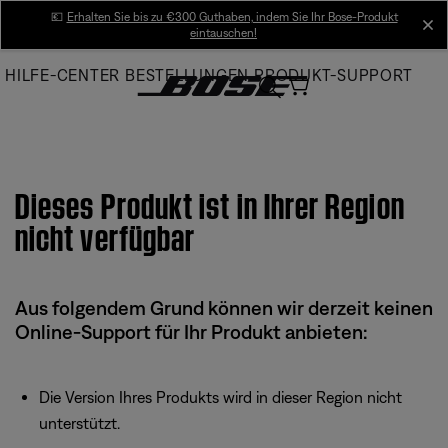
Skip
💶
Erhalten Sie bis zu €300 Guthaben, indem Sie Ihr Bose-Produkt
cl
eintauschen!
to
Main
HILFE-CENTER
BESTELLUNGEN
PRODUKT-SUPPORT
Dieses Produkt ist in Ihrer Region
nicht verfügbar
Aus folgendem Grund können wir derzeit keinen
Online-Support für Ihr Produkt anbieten:
Die Version Ihres Produkts wird in dieser Region nicht
unterstützt.