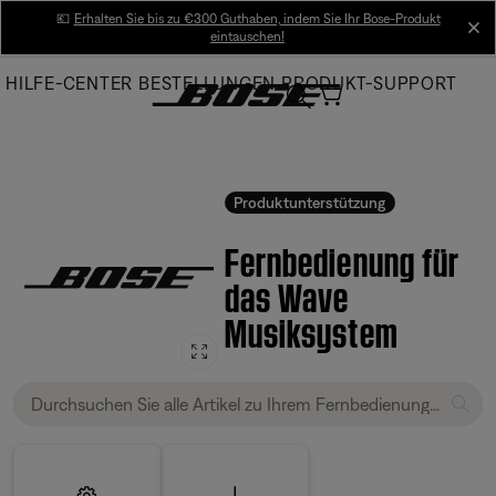
Skip
💶
Erhalten Sie bis zu €300 Guthaben, indem Sie Ihr Bose-Produkt
cl
eintauschen!
to
Main
HILFE-CENTER
BESTELLUNGEN
PRODUKT-SUPPORT
Produktunterstützung
Fernbedienung für
das Wave
Musiksystem