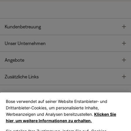
T
Kundenbetreuung
T
Unser Unternehmen
T
Angebote
T
Zusätzliche Links
Bose verwendet auf seiner Website Erstanbieter- und
Bose Connect
Bose App
App
Drittanbieter-Cookies, um personalisierte Inhalte,
Werbeanzeigen und Analysen bereitzustellen.
Klicken Sie
hier, um weitere Informationen zu erhalten.