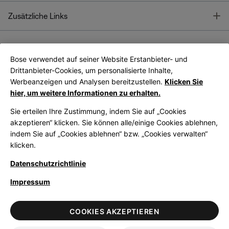
T
Zusätzliche Links
Bose verwendet auf seiner Website Erstanbieter- und
Bose Connect
Bose App
App
Drittanbieter-Cookies, um personalisierte Inhalte,
Werbeanzeigen und Analysen bereitzustellen.
Klicken Sie
hier, um weitere Informationen zu erhalten.
Sie erteilen Ihre Zustimmung, indem Sie auf „Cookies
akzeptieren“ klicken. Sie können alle/einige Cookies ablehnen,
indem Sie auf „Cookies ablehnen“ bzw. „Cookies verwalten“
|
Germany
German
klicken.
Datenschutzrichtlinie
Impressum
© Bose Corporation 2026
Legal
Datenschutzrichtlinie
Zugänglichkeit
Hinweis zu Cookies
COOKIES AKZEPTIEREN
Verkaufsbedingungen
Nutzungsbedingungen