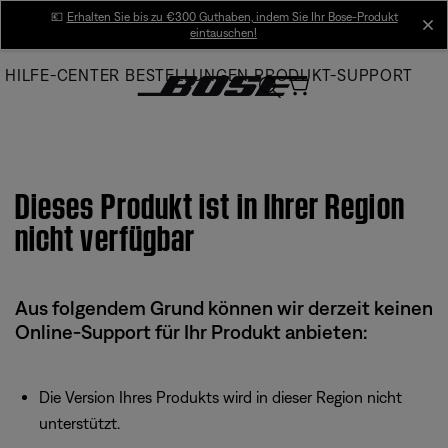
Skip
💶
Erhalten Sie bis zu €300 Guthaben, indem Sie Ihr Bose-Produkt
cl
eintauschen!
to
Main
HILFE-CENTER
BESTELLUNGEN
PRODUKT-SUPPORT
Dieses Produkt ist in Ihrer Region
nicht verfügbar
Aus folgendem Grund können wir derzeit keinen
Online-Support für Ihr Produkt anbieten:
Die Version Ihres Produkts wird in dieser Region nicht
unterstützt.