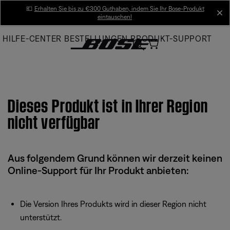
Skip
💶
Erhalten Sie bis zu €300 Guthaben, indem Sie Ihr Bose-Produkt
cl
eintauschen!
to
Main
HILFE-CENTER
BESTELLUNGEN
PRODUKT-SUPPORT
Dieses Produkt ist in Ihrer Region
nicht verfügbar
Aus folgendem Grund können wir derzeit keinen
Online-Support für Ihr Produkt anbieten:
Die Version Ihres Produkts wird in dieser Region nicht
unterstützt.