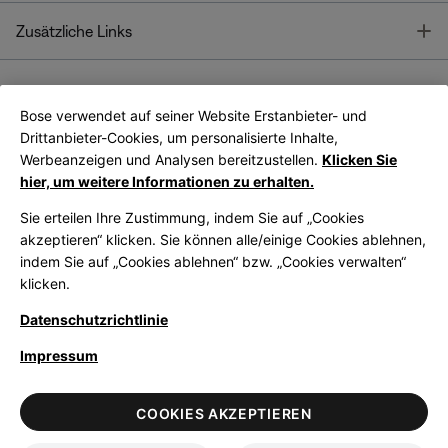
T
Zusätzliche Links
Bose verwendet auf seiner Website Erstanbieter- und
Bose Connect
Bose App
App
Drittanbieter-Cookies, um personalisierte Inhalte,
Werbeanzeigen und Analysen bereitzustellen.
Klicken Sie
hier, um weitere Informationen zu erhalten.
Sie erteilen Ihre Zustimmung, indem Sie auf „Cookies
akzeptieren“ klicken. Sie können alle/einige Cookies ablehnen,
indem Sie auf „Cookies ablehnen“ bzw. „Cookies verwalten“
|
Germany
German
klicken.
Datenschutzrichtlinie
Impressum
© Bose Corporation 2026
Legal
Datenschutzrichtlinie
Zugänglichkeit
Hinweis zu Cookies
COOKIES AKZEPTIEREN
Verkaufsbedingungen
Nutzungsbedingungen