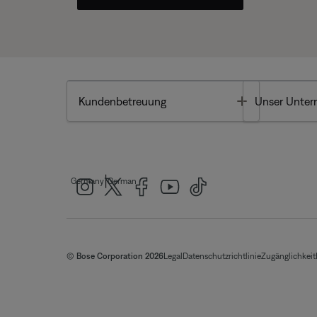
Toggle
Kundenbetreuung
Unser Unte
|
Germany
German
© Bose Corporation 2026
Legal
Datenschutzrichtlinie
Zugänglichkeit