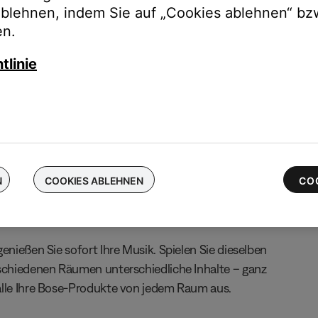
ablehnen, indem Sie auf „Cookies ablehnen“ bz
chen Sie Ihre kabellosen Bose-Ohrhörer ein und erhalten Sie bis 
en.
 die neuesten QuietComfort Ultra-Ohrhörer
tlinie
N
COOKIES ABLEHNEN
CO
enießen Sie sofort Ihre Musik. Spielen Sie dieselben
rschiedenen Räumen unterschiedliche Inhalte – ganz
alle Ihre Bose-Produkte von jedem Raum aus.