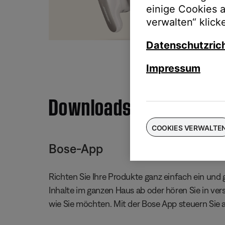
einige Cookies 
Taus
verwalten“ klick
für
Datenschutzrich
Impressum
Downloads
COOKIES VERWALTE
Bose-App
Richten Sie Ihre Produkte ganz einfach ein und g
Inhalte im ganzen Haus ab oder hören Sie in ve
wie Sie möchten. Mit der Bose App steuern Sie 