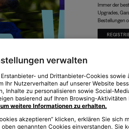
Immer der best
Upgrades, Gara
Bestellungen o
REGISTRI
stellungen verwalten
Erstanbieter- und Drittanbieter-Cookies sowie 
m Ihr Nutzerverhalten auf unserer Website bess
n, Inhalte zu personalisieren sowie Social-Med
igen basierend auf Ihren Browsing-Aktivitäten 
, um weitere Informationen zu erhalten.
auschen Sie gegen besseren K
okies akzeptieren“ klicken, erklären Sie sich m
oben genannten Cookies einverstanden. Sie k