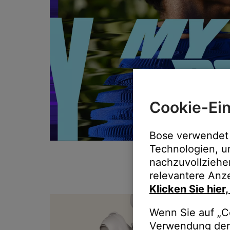
Cookie-Ein
Bose verwendet 
Technologien, u
nachzuvollziehe
relevantere Anze
Klicken Sie hier
T
Wenn Sie auf „Co
Verwendung der 