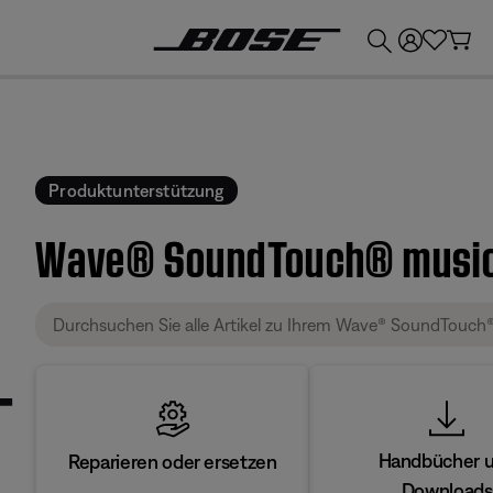
💶
Erhalten Sie bis zu €300 Guthaben, indem Sie Ihr Bose-Produkt eintauschen!
Produktunterstützung
Wave® SoundTouch® musi
Handbücher 
Reparieren oder ersetzen
Downloads