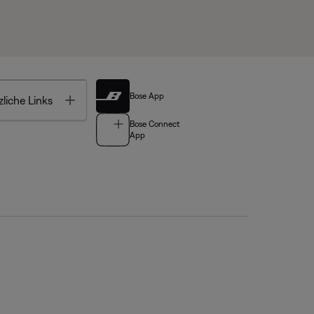
Bose App
Toggle
liche Links
Bose Connect
App