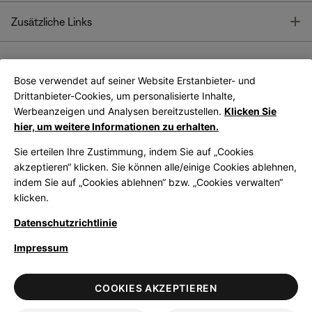
T
Zusätzliche Links
Bose verwendet auf seiner Website Erstanbieter- und
Bose Connect
Bose App
App
Drittanbieter-Cookies, um personalisierte Inhalte,
Werbeanzeigen und Analysen bereitzustellen.
Klicken Sie
hier, um weitere Informationen zu erhalten.
Sie erteilen Ihre Zustimmung, indem Sie auf „Cookies
akzeptieren“ klicken. Sie können alle/einige Cookies ablehnen,
indem Sie auf „Cookies ablehnen“ bzw. „Cookies verwalten“
|
Germany
German
klicken.
Datenschutzrichtlinie
Impressum
© Bose Corporation 2026
Legal
Datenschutzrichtlinie
Zugänglichkeit
Hinweis zu Cookies
COOKIES AKZEPTIEREN
Verkaufsbedingungen
Nutzungsbedingungen