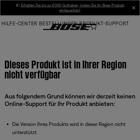
Skip
💶
Erhalten Sie bis zu €300 Guthaben, indem Sie Ihr Bose-Produkt
cl
eintauschen!
to
Main
HILFE-CENTER
BESTELLUNGEN
PRODUKT-SUPPORT
Dieses Produkt ist in Ihrer Region
nicht verfügbar
Aus folgendem Grund können wir derzeit keinen
Online-Support für Ihr Produkt anbieten:
Die Version Ihres Produkts wird in dieser Region nicht
unterstützt.