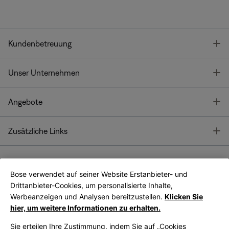
T
Kundenbetreuung
T
Unser Unternehmen
T
Angebote
T
Zusätzliche Links
Bose verwendet auf seiner Website Erstanbieter- und
Bose Connect
Bose App
App
Drittanbieter-Cookies, um personalisierte Inhalte,
Werbeanzeigen und Analysen bereitzustellen.
Klicken Sie
hier, um weitere Informationen zu erhalten.
Sie erteilen Ihre Zustimmung, indem Sie auf „Cookies