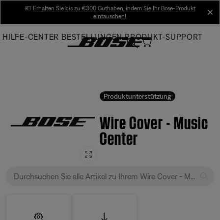
Skip
💶
Erhalten Sie bis zu €300 Guthaben, indem Sie Ihr Bose-Produkt
cl
eintauschen!
to
Main
HILFE-CENTER
BESTELLUNGEN
PRODUKT-SUPPORT
Produktunterstützung
Wire Cover - Music
Center