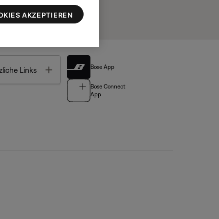
OKIES AKZEPTIEREN
Bose App
Toggle
liche Links
Bose Connect
App