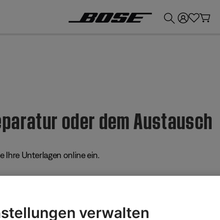
💶
Erhalten Sie bis zu €300 Guthaben, indem Sie Ihr Bose-Produkt eintauschen!
Reparatur oder dem Austausch
 Ihre Unterlagen online ein.
n.
stellungen verwalten