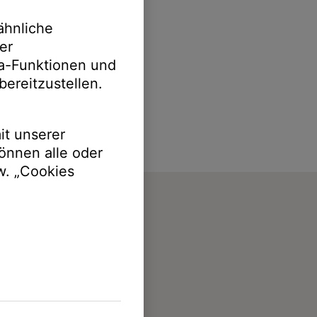
ähnliche
er
ia-Funktionen und
bereitzustellen.
it unserer
önnen alle oder
w. „Cookies