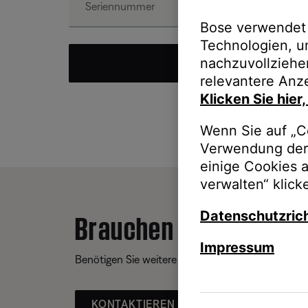
Bose verwendet 
Technologien, u
nachzuvollziehe
EINREICHEN
relevantere Anze
Klicken Sie hier
Wenn Sie auf „Co
Verwendung der 
einige Cookies 
verwalten“ klick
Brauchen Sie Hilfe?
Datenschutzrich
Impressum
Benötigen Sie weitere Unterstützung? Wir helfen 
KONTAKTIEREN SIE UNS